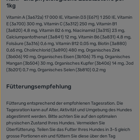
1kg
Vitamin A (3a672a) 17 000 IE, Vitamin D3 (E671) 1 250 IE, Vitamin
E (3a700) 300 mg, Vitamin C (3a312) 250 mg, Vitamin B1
(3a820) 4,8 mg, Vitamin B2 6 mg, Niacinamid (3a315) 23 mg,
Calciumpantothenat (3a841) 12 mg, Vitamin B6 (3a831) 4,8 mg,
Folsäure (3a316) 0,6 mg, Vitamin B12 0,05 mg, Biotin (3a880)
0,65 mg, Cholinchlorid (3a890) 480 mg, Organisches Zink
(3b606) 90 mg, Organisches Eisen (3b106) 75 mg, Organisches
Mangan (3b504) 30 mg, Organisches Kupfer (3b406) 14 mg, Jod
(3b201) 0,7 mg, Organisches Selen (3b810) 0,2 mg
Fütterungsempfehlung
Fütterung entsprechend der empfohlenen Tagesration.
Die
Tagesration kann auf Alter, Aktivität und Umgebung des Hundes
abgestimmt werden.
Bitte achten Sie auf den optimalen
physischen Zustand Ihres Hundes. Vermeiden Sie
Überfütterung.
Teilen Sie das Futter Ihres Hundes in 3–5 gleich
grosse Portionen ein und füttern Sie diese über den Tag