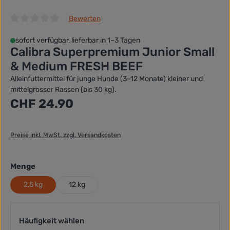
Bewerten
Durchschnittliche Bewertung von 0 von 5 Sternen
sofort verfügbar, lieferbar in 1–3 Tagen
Calibra Superpremium Junior Small
& Medium FRESH BEEF
Alleinfuttermittel für junge Hunde (3–12 Monate) kleiner und
mittelgrosser Rassen (bis 30 kg).
Regulärer Preis:
CHF 24.90
Preise inkl. MwSt. zzgl. Versandkosten
auswählen
Menge
2,5 kg
12 kg
Häufigkeit wählen