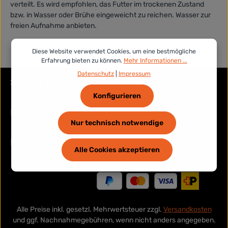
verteilt
.
Es wird empfohlen, das Futter im trockenen Zustand
bzw. in Wasser oder Brühe eingeweicht zu reichen. Wasser zur
freien Aufnahme anbieten.
Diese Website verwendet Cookies, um eine bestmögliche
Erfahrung bieten zu können.
Mehr Informationen ...
Datenschutz
|
Impressum
Service-Hotline
Konfigurieren
Rechtliches
Nur technisch notwendige
Informationen
Alle Cookies akzeptieren
Alle Preise inkl. gesetzl. Mehrwertsteuer zzgl.
Versandkosten
und ggf. Nachnahmegebühren, wenn nicht anders angegeben.