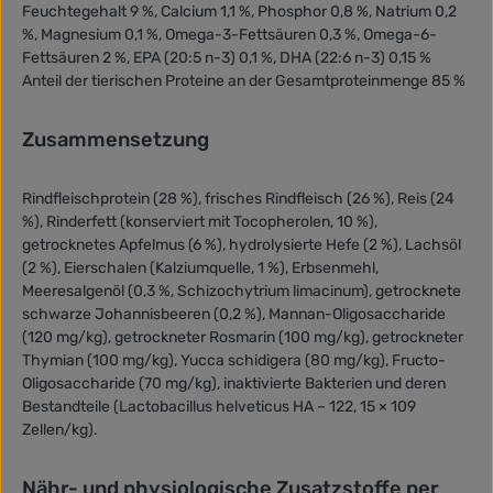
Feuchtegehalt 9 %, Calcium 1,1 %, Phosphor 0,8 %, Natrium 0,2
%, Magnesium 0,1 %, Omega-3-Fettsäuren 0,3 %, Omega-6-
Fettsäuren 2 %, EPA (20:5 n-3) 0,1 %, DHA (22:6 n-3) 0,15 %
Anteil der tierischen Proteine an der Gesamtproteinmenge 85 %
Zusammensetzung
Rindfleischprotein (28 %), frisches Rindfleisch (26 %), Reis (24
%), Rinderfett (konserviert mit Tocopherolen, 10 %),
getrocknetes Apfelmus (6 %), hydrolysierte Hefe (2 %), Lachsöl
(2 %), Eierschalen (Kalziumquelle, 1 %), Erbsenmehl,
Meeresalgenöl (0,3 %, Schizochytrium limacinum), getrocknete
schwarze Johannisbeeren (0,2 %), Mannan-Oligosaccharide
(120 mg/kg), getrockneter Rosmarin (100 mg/kg), getrockneter
Thymian (100 mg/kg), Yucca schidigera (80 mg/kg), Fructo-
Oligosaccharide (70 mg/kg), inaktivierte Bakterien und deren
Bestandteile (Lactobacillus helveticus HA – 122, 15 × 109
Zellen/kg).
Nähr- und physiologische Zusatzstoffe per