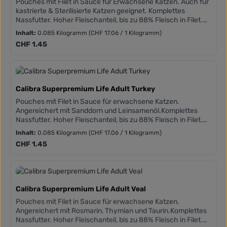
Pouches mit Filet in Sauce für Erwachsene Katzen. Auch für
kastrierte & Sterilisierte Katzen geeignet. Komplettes
Nassfutter. Hoher Fleischanteil, bis zu 88% Fleisch in Filet.
Getreidefreie Zusammensetzungen. Hinzugefügtes Taurin.
Inhalt:
0.085 Kilogramm
(CHF 17.06 / 1 Kilogramm)
Frei von Weizen, Mais, Soja und gentechnisch veränderte
Regulärer Preis:
CHF 1.45
Organismen.
Calibra Superpremium Life Adult Turkey
Pouches mit Filet in Sauce für erwachsene Katzen.
Angereichert mit Sanddorn und Leinsamenöl.Komplettes
Nassfutter. Hoher Fleischanteil, bis zu 88% Fleisch in Filet.
Getreidefreie Zusammensetzungen. Hinzugefügtes Taurin.
Inhalt:
0.085 Kilogramm
(CHF 17.06 / 1 Kilogramm)
Frei von Weizen, Mais, Soja und gentechnisch veränderte
Regulärer Preis:
CHF 1.45
Organismen.
Calibra Superpremium Life Adult Veal
Pouches mit Filet in Sauce für erwachsene Katzen.
Angereichert mit Rosmarin, Thymian und Taurin.Komplettes
Nassfutter. Hoher Fleischanteil, bis zu 88% Fleisch in Filet.