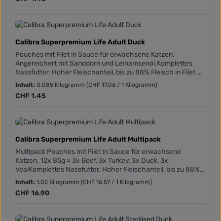
Frei von Weizen, Mais, Soja und gentechnisch veränderte
Organismen.
Calibra Superpremium Life Adult Duck
Pouches mit Filet in Sauce für erwachsene Katzen.
Angereichert mit Sanddorn und Leinamsenöl.Komplettes
Nassfutter. Hoher Fleischanteil, bis zu 88% Fleisch in Filet.
Getreidefreie Zusammensetzungen. Hinzugefügtes Taurin.
Inhalt:
0.085 Kilogramm
(CHF 17.06 / 1 Kilogramm)
Frei von Weizen, Mais, Soja und gentechnisch veränderte
Regulärer Preis:
CHF 1.45
Organismen.
Calibra Superpremium Life Adult Multipack
Multipack Pouches mit Filet in Sauce für erwachsene
Katzen. 12x 85g = 3x Beef, 3x Turkey, 3x Duck, 3x
VealKomplettes Nassfutter. Hoher Fleischanteil, bis zu 88%
Fleisch in Filet. Getreidefreie Zusammensetzungen.
Inhalt:
1.02 Kilogramm
(CHF 16.57 / 1 Kilogramm)
Hinzugefügtes Taurin. Frei von Weizen, Mais, Soja und
Regulärer Preis:
CHF 16.90
gentechnisch veränderte Organismen.