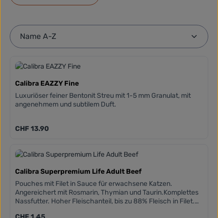
Calibra EAZZY Fine
Luxuriöser feiner Bentonit Streu mit 1-5 mm Granulat, mit
angenehmem und subtilem Duft.
Regulärer Preis:
CHF 13.90
Calibra Superpremium Life Adult Beef
Pouches mit Filet in Sauce für erwachsene Katzen.
Angereichert mit Rosmarin, Thymian und Taurin.Komplettes
Nassfutter. Hoher Fleischanteil, bis zu 88% Fleisch in Filet.
Getreidefreie Zusammensetzungen. Hinzugefügtes Taurin.
Regulärer Preis:
CHF 1.45