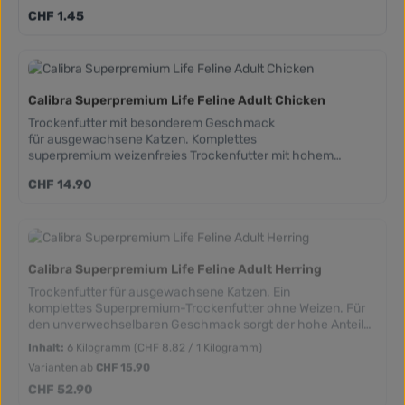
Getreidefreie Zusammensetzungen. Hinzugefügtes Taurin.
Regulärer Preis:
CHF 1.45
Frei von Weizen, Mais, Soja und gentechnisch veränderte
Organismen
Calibra Superpremium Life Feline Adult Chicken
Trockenfutter mit besonderem Geschmack
für ausgewachsene Katzen. Komplettes
superpremium weizenfreies Trockenfutter mit hohem
Hühneranteil, inklusive Frischfleisch, das genau den
Regulärer Preis:
CHF 14.90
richtigen Geschmack für Katzen garantiert.
Calibra Superpremium Life Feline Adult Herring
Trockenfutter für ausgewachsene Katzen. Ein
komplettes Superpremium-Trockenfutter ohne Weizen. Für
den unverwechselbaren Geschmack sorgt der hohe Anteil
an Hering, Hühnchen und Lachs, auch frischer Hering.
Inhalt:
6 Kilogramm
(CHF 8.82 / 1 Kilogramm)
Varianten ab
CHF 15.90
Regulärer Preis:
CHF 52.90