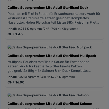
Calibra Superpremium Life Adult Sterilised Duck
Pouches mit Filet in Sauce für Erwachsene Katzen. Auch für
kastrierte & Sterilisierte Katzen geeignet. Komplettes
Nassfutter. Hoher Fleischanteil, bis zu 88% Fleisch in Filet.
Getreidefreie Zusammensetzungen. Hinzugefügtes Taurin.
Inhalt:
0.085 Kilogramm
(CHF 17.06 / 1 Kilogramm)
Frei von Weizen, Mais, Soja und gentechnisch veränderte
Regulärer Preis:
CHF 1.45
Organismen.
Calibra Superpremium Life Adult Sterilised Multipack
Multipack Pouches mit Filet in Sauce für Erwachsene
Katzen. Auch für kastrierte & Sterilisierte Katzen
geeignet.12x 85g = 6x Salmon & 6x Duck Komplettes
Nassfutter. Hoher Fleischanteil, bis zu 88% Fleisch in Filet.
Inhalt:
1.02 Kilogramm
(CHF 16.57 / 1 Kilogramm)
Getreidefreie Zusammensetzungen. Hinzugefügtes Taurin.
Regulärer Preis:
CHF 16.90
Frei von Weizen, Mais, Soja und gentechnisch veränderte
Organismen
Calibra Superpremium Life Adult Sterilised Salmon