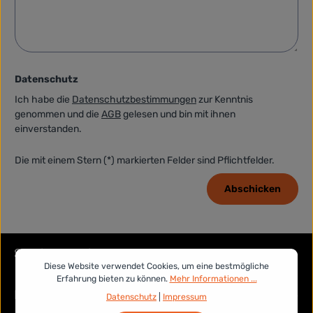
Datenschutz
Ich habe die
Datenschutzbestimmungen
zur Kenntnis
genommen und die
AGB
gelesen und bin mit ihnen
einverstanden.
Die mit einem Stern (*) markierten Felder sind Pflichtfelder.
Abschicken
Service-Hotline
Diese Website verwendet Cookies, um eine bestmögliche
Erfahrung bieten zu können.
Mehr Informationen ...
Rechtliches
Datenschutz
|
Impressum