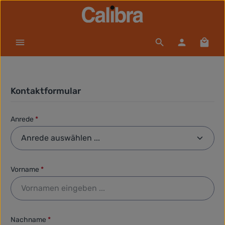
Zum Hauptinhalt springen
Waren
Kontaktformular
Anrede
*
Vorname
*
Nachname
*