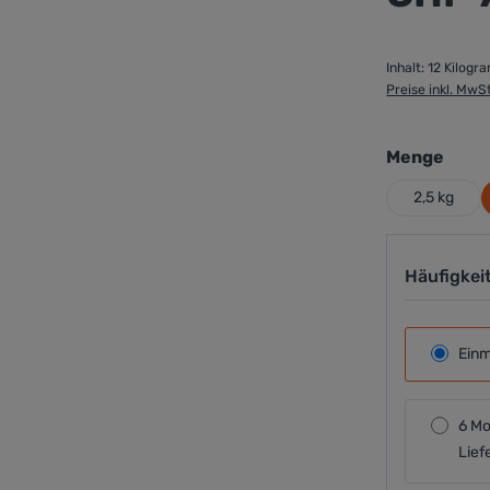
Inhalt:
12 Kilog
Preise inkl. MwS
ausw
Menge
2,5 kg
Häufigkei
Einm
6 Mo
Lief