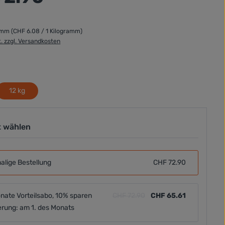
ramm
(CHF 6.08 / 1 Kilogramm)
t. zzgl. Versandkosten
ählen
12 kg
t wählen
alige Bestellung
CHF 72.90
nate Vorteilsabo, 10% sparen
CHF 72.90
CHF 65.61
erung: am 1. des Monats