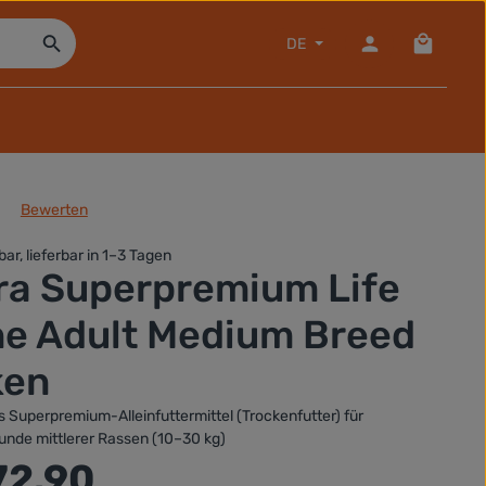
Warenko
DE
Bewerten
che Bewertung von 0 von 5 Sternen
bar, lieferbar in 1–3 Tagen
ra Superpremium Life
ne Adult Medium Breed
ken
 Superpremium-Alleinfuttermittel (Trockenfutter) für
nde mittlerer Rassen (10–30 kg)
:
72.90