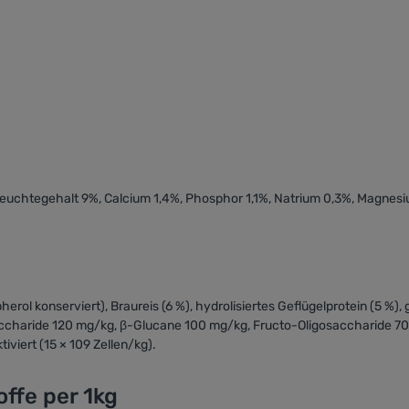
Feuchtegehalt 9%, Calcium 1,4%, Phosphor 1,1%, Natrium 0,3%, Magne
erol konserviert), Braureis (6 %), hydrolisiertes Geflügelprotein (5 %),
accharide 120 mg/kg, β-Glucane 100 mg/kg, Fructo-Oligosaccharide 7
viert (15 × 109 Zellen/kg).
ffe per 1kg