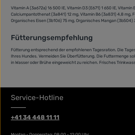
Vitamin A (3a672a) 16 500 IE, Vitamin D3 (E671) 1 650 IE, Vitami
Calciumpantothenat (3a841) 12 mg, Vitamin B6 (3a831) 4,8 mg, Fo
Organisches Eisen (3b106) 75 mg, Organisches Mangan (3b504) 3
Fütterungsempfehlung
Fütterung entsprechend der empfohlenen Tagesration. Die Tages
Ihres Hundes. Vermeiden Sie Überfütterung. Die Futtermenge soll
in Wasser oder Brühe eingeweicht zu reichen. Frisches Trinkwass
Service-Hotline
+41 34 448 11 11
Montag - Donnerstag: 08:00 - 12:00 Uhr