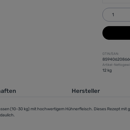
Produkt 
GTIN/EAN:
85940620866
Artikel-Nettogewi
12 kg
haften
Hersteller
ssen (10-30 kg)
mit hochwertigem Hühnerfleisch. Dieses Rezept mit ge
daulich.