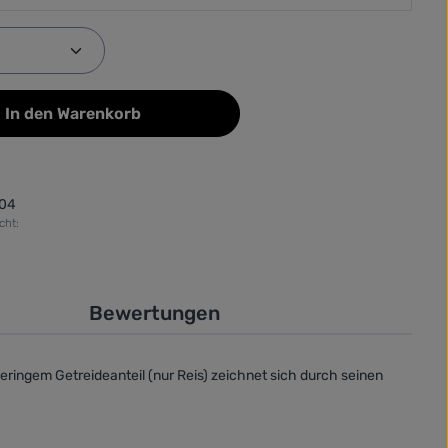
Anzahl: Gib den gewünschten Wert ein od
In den Warenkorb
04
cht:
Bewertungen
ringem Getreideanteil (
nur Reis
) zeichnet sich durch seinen