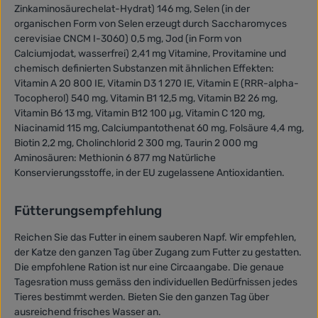
Zinkaminosäurechelat-Hydrat) 146 mg, Selen (in der
organischen Form von Selen erzeugt durch Saccharomyces
cerevisiae CNCM I-3060) 0,5 mg, Jod (in Form von
Calciumjodat, wasserfrei) 2,41 mg Vitamine, Provitamine und
chemisch definierten Substanzen mit ähnlichen Effekten:
Vitamin A 20 800 IE, Vitamin D3 1 270 IE, Vitamin E (RRR-alpha-
Tocopherol) 540 mg, Vitamin B1 12,5 mg, Vitamin B2 26 mg,
Vitamin B6 13 mg, Vitamin B12 100 µg, Vitamin C 120 mg,
Niacinamid 115 mg, Calciumpantothenat 60 mg, Folsäure 4,4 mg,
Biotin 2,2 mg, Cholinchlorid 2 300 mg, Taurin 2 000 mg
Aminosäuren: Methionin 6 877 mg Natürliche
Konservierungsstoffe, in der EU zugelassene Antioxidantien.
Fütterungsempfehlung
Reichen Sie das Futter in einem sauberen Napf. Wir empfehlen,
der Katze den ganzen Tag über Zugang zum Futter zu gestatten.
Die empfohlene Ration ist nur eine Circaangabe. Die genaue
Tagesration muss gemäss den individuellen Bedürfnissen jedes
Tieres bestimmt werden. Bieten Sie den ganzen Tag über
ausreichend frisches Wasser an.