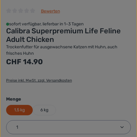
Bewerten
Durchschnittliche Bewertung von 0 von 5 Sternen
sofort verfügbar, lieferbar in 1–3 Tagen
Calibra Superpremium Life Feline
Adult Chicken
Trockenfutter für ausgewachsene Katzen mit Huhn, auch
frisches Huhn
Regulärer Preis:
CHF 14.90
Preise inkl. MwSt. zzgl. Versandkosten
auswählen
Menge
1,5 kg
6 kg
Produkt Anzahl: Gib den gewünschten Wert ein ode