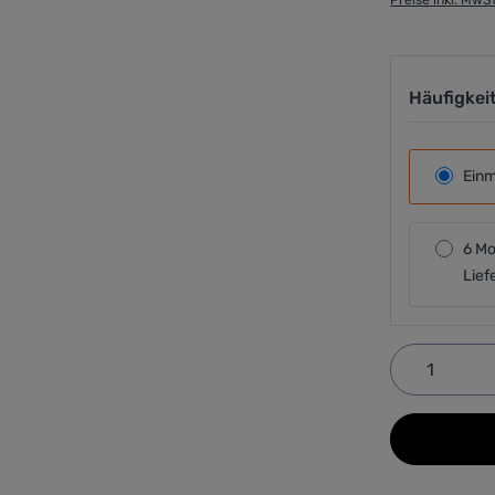
Häufigkei
Einm
6 Mo
Lief
Produkt 