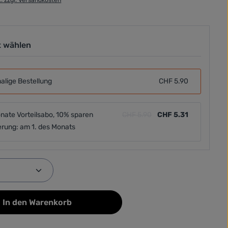
t wählen
alige Bestellung
CHF 5.90
nate Vorteilsabo, 10% sparen
CHF 5.90
CHF 5.31
erung: am 1. des Monats
Anzahl: Gib den gewünschten Wert ein od
In den Warenkorb