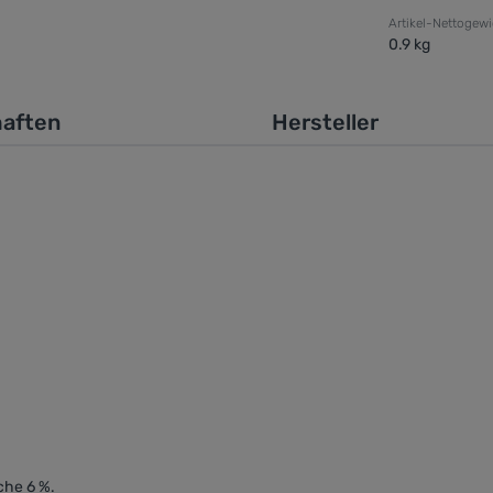
Artikel-Nettogewi
0.9 kg
haften
Hersteller
che 6 %.