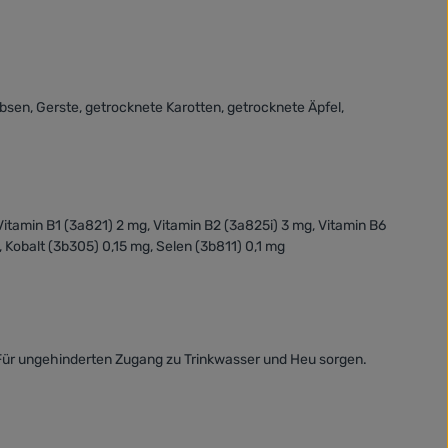
bsen, Gerste, getrocknete Karotten, getrocknete Äpfel,
Vitamin B1 (3a821) 2 mg, Vitamin B2 (3a825i) 3 mg, Vitamin B6
 Kobalt (3b305) 0,15 mg, Selen (3b811) 0,1 mg
. Für ungehinderten Zugang zu Trinkwasser und Heu sorgen.