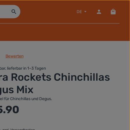
Warenko
DE
Bewerten
che Bewertung von 0 von 5 Sternen
bar, lieferbar in 1–3 Tagen
ra Rockets Chinchillas
gus Mix
tel für Chinchillas und Degus.
:
5.90
t. zzgl. Versandkosten