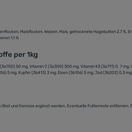
enflocken, Maisflocken, Weizen, Mais, getrocknete Hagebutten 2,7 %, Er
eeren 1,1 %
ffe per 1kg
E (3a700) 50 mg, Vitamin C (3a300) 300 mg, Vitamin K3 (3a711) 0. 7 mg, 
6) 5 mg, Kupfer (3b413) 3 mg, Eisen (3b106) 5 mg, Jod (3b202) 0,3 mg,
hem Obst und Gemüse ergänzt werden. Eventuelle Futterreste entfernen