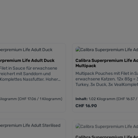
erpremium Life Adult Duck
Calibra Superpremium Life A
Multipack
Filet in Sauce für erwachsene
Multipack Pouches mit Filet in S
reichert mit Sanddorn und
erwachsene Katzen. 12x 85g = 3
Komplettes Nassfutter. Hoher
Turkey, 3x Duck, 3x VealKomple
 bis zu 88% Fleisch in Filet.
Nassfutter. Hoher Fleischanteil,
e Zusammensetzungen.
Fleisch in Filet. Getreidefreie
 von Weizen, Mais,
Kilogramm
(CHF 17.06 / 1 Kilogramm)
Inhalt:
1.02 Kilogramm
(CHF 16.57 /
Zusammensetzungen. Hinzugefü
technisch veränderte
is:
Regulärer Preis:
CHF 16.90
Frei von Weizen, Mais, Soja und
veränderte Organismen.
Calibra Superpremium Life Ad