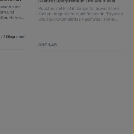
 erwachsene
Pouches mit Filet in Sauce für erwachsene
orn und
Katzen. Angereichert mit Rosmarin, Thymian
tter. Hoher
und Taurin.Komplettes Nassfutter. Hoher
in Filet.
Fleischanteil, bis zu 88% Fleisch in Filet.
gen.
Getreidefreie Zusammensetzungen.
Hinzugefügtes Taurin. Frei von Weizen, Mais,
 / 1 Kilogramm)
rte
Soja und gentechnisch veränderte
Regulärer Preis:
CHF 1.45
Organismen
tten Turkey
Kätzchen.
nd
. Hoher
in Filet.
gen.
eizen, Mais,
rte