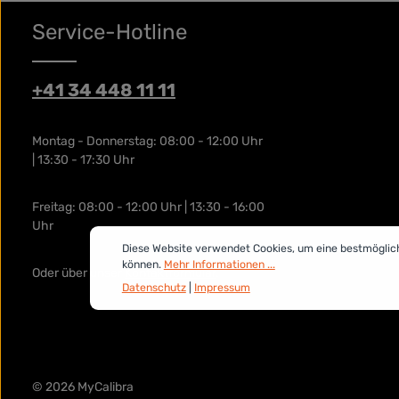
Service-Hotline
+41 34 448 11 11
Montag - Donnerstag: 08:00 - 12:00 Uhr
| 13:30 - 17:30 Uhr
Freitag: 08:00 - 12:00 Uhr | 13:30 - 16:00
Uhr
Diese Website verwendet Cookies, um eine bestmöglic
können.
Mehr Informationen ...
Oder über unser
Kontaktformular
.
Datenschutz
|
Impressum
© 2026 MyCalibra