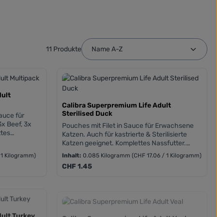
11 Produkte
dult
Calibra Superpremium Life Adult
Sterilised Duck
auce für
x Beef, 3x
Pouches mit Filet in Sauce für Erwachsene
ttes
Katzen. Auch für kastrierte & Sterilisierte
 bis zu 88%
Katzen geeignet. Komplettes Nassfutter.
Hoher Fleischanteil, bis zu 88% Fleisch in
 1 Kilogramm)
Inhalt:
0.085 Kilogramm
(CHF 17.06 / 1 Kilogramm)
gtes Taurin.
Filet. Getreidefreie Zusammensetzungen.
Regulärer Preis:
CHF 1.45
 gentechnisch
Hinzugefügtes Taurin. Frei von Weizen, Mais,
Soja und gentechnisch veränderte
Organismen.
ult Turkey
Calibra Superpremium Life Adult Veal