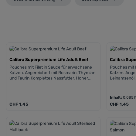
Calibra Superpremium Life Adult Beef
Calibra Sup
Pouches mit Filet in Sauce für erwachsene
Pouches mit 
Katzen. Angereichert mit Rosmarin, Thymian
Katzen. Ange
und Taurin.Komplettes Nassfutter. Hoher
Leinamsenöl.
Fleischanteil, bis zu 88% Fleisch in Filet.
Fleischanteil,
Getreidefreie Zusammensetzungen.
Getreidefrei
Hinzugefügtes Taurin. Frei von Weizen, Mais,
Hinzugefügtes Taurin. Frei
Inhalt:
0.085 
Soja und gentechnisch veränderte
Soja und gen
Regulärer Preis:
Regulärer Pre
CHF 1.45
CHF 1.45
Organismen.
Organismen.