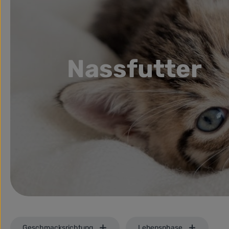
Nassfutter
Geschmacksrichtung
Lebensphase