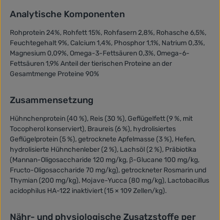
Analytische Komponenten
Rohprotein 24%, Rohfett 15%, Rohfasern 2,8%, Rohasche 6,5%,
Feuchtegehalt 9%, Calcium 1,4%, Phosphor 1,1%, Natrium 0,3%,
Magnesium 0,09%, Omega-3-Fettsäuren 0,3%, Omega-6-
Fettsäuren 1,9% Anteil der tierischen Proteine an der
Gesamtmenge Proteine 90%
Zusammensetzung
Hühnchenprotein (40 %), Reis (30 %), Geflügelfett (9 %, mit
Tocopherol konserviert), Braureis (6 %), hydrolisiertes
Geflügelprotein (5 %), getrocknete Apfelmasse (3 %), Hefen,
hydrolisierte Hühnchenleber (2 %), Lachsöl (2 %), Präbiotika
(Mannan-Oligosaccharide 120 mg/kg, β-Glucane 100 mg/kg,
Fructo-Oligosaccharide 70 mg/kg), getrockneter Rosmarin und
Thymian (200 mg/kg), Mojave-Yucca (80 mg/kg), Lactobacillus
acidophilus HA-122 inaktiviert (15 × 109 Zellen/kg).
Nähr- und physiologische Zusatzstoffe per