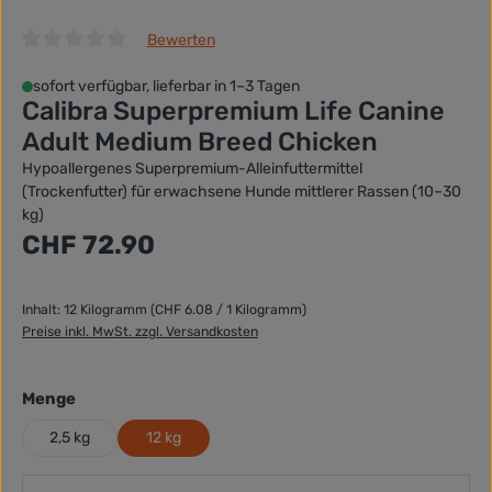
Bewerten
Durchschnittliche Bewertung von 0 von 5 Sternen
sofort verfügbar, lieferbar in 1–3 Tagen
Calibra Superpremium Life Canine
Adult Medium Breed Chicken
Hypoallergenes Superpremium-Alleinfuttermittel
(Trockenfutter) für erwachsene Hunde mittlerer Rassen (10–30
kg)
Regulärer Preis:
CHF 72.90
Inhalt:
12 Kilogramm
(CHF 6.08 / 1 Kilogramm)
Preise inkl. MwSt. zzgl. Versandkosten
auswählen
Menge
2,5 kg
12 kg