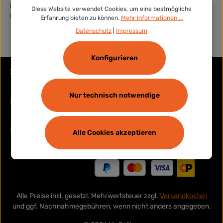
Brühe eingeweicht zu reichen. Frisches Trinkwasser sollte beim
Diese Website verwendet Cookies, um eine bestmögliche
Füttern immer bereit stehen.
Erfahrung bieten zu können.
Mehr Informationen ...
Datenschutz
|
Impressum
Konfigurieren
Service-Hotline
Nur technisch notwendige
Rechtliches
Informationen
Alle Cookies akzeptieren
Alle Preise inkl. gesetzl. Mehrwertsteuer zzgl.
Versandkosten
und ggf. Nachnahmegebühren, wenn nicht anders angegeben.