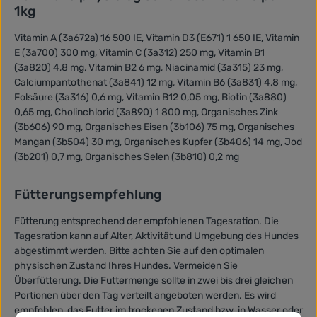
1kg
Vitamin A (3a672a) 16 500 IE, Vitamin D3 (E671) 1 650 IE, Vitamin
E (3a700) 300 mg, Vitamin C (3a312) 250 mg, Vitamin B1
(3a820) 4,8 mg, Vitamin B2 6 mg, Niacinamid (3a315) 23 mg,
Calciumpantothenat (3a841) 12 mg, Vitamin B6 (3a831) 4,8 mg,
Folsäure (3a316) 0,6 mg, Vitamin B12 0,05 mg, Biotin (3a880)
0,65 mg, Cholinchlorid (3a890) 1 800 mg, Organisches Zink
(3b606) 90 mg, Organisches Eisen (3b106) 75 mg, Organisches
Mangan (3b504) 30 mg, Organisches Kupfer (3b406) 14 mg, Jod
(3b201) 0,7 mg, Organisches Selen (3b810) 0,2 mg
Fütterungsempfehlung
Fütterung entsprechend der empfohlenen Tagesration. Die
Tagesration kann auf Alter, Aktivität und Umgebung des Hundes
abgestimmt werden. Bitte achten Sie auf den optimalen
physischen Zustand Ihres Hundes. Vermeiden Sie
Überfütterung. Die Futtermenge sollte in zwei bis drei gleichen
Portionen über den Tag verteilt angeboten werden. Es wird
empfohlen, das Futter im trockenen Zustand bzw. in Wasser oder