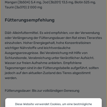
Mangan (3b504) 5,4 mg, Jod (3b201) 13,5 mg, Biotin 525 mg,
Taurin (3a370) 2 000 mg
Fütterungsempfehlung
Diät-Alleinfuttermittel. Es wird empfohlen, vor der Verwendung
oder Verlängerung der Fütterungsdauer den Rat eines Tierarztes
einzuholen. Hoher Energiegehalt, hohe Konzentratioinen
wichtiger Nährstoffe und leichtverdauliche
Ausgangserzeugnisse. Bei Verabreichung mit Hilfe von
Schlundsonde, Verabreichung unter tierärztlicher Aufsicht.
Wasser zur freien Aufnahme anbieten. Empfohlene
Tagesmengen sind in der Fütterungstabelle aufgeführt, sollten
jedoch auf den aktuellen Zustand des Tieres abgestimmt
werden.
Fütterungsdauer: Bis zur vollständigen Genesung
Diese Website verwendet Cookies, um eine bestmögliche