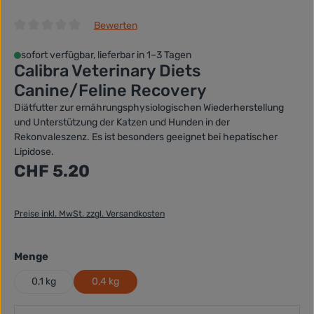
Bewerten
Durchschnittliche Bewertung von 0 von 5 Sternen
sofort verfügbar, lieferbar in 1–3 Tagen
Calibra Veterinary Diets
Canine/Feline Recovery
Diätfutter zur ernährungsphysiologischen Wiederherstellung
und Unterstützung der Katzen und Hunden in der
Rekonvaleszenz. Es ist besonders geeignet bei hepatischer
Lipidose.
Regulärer Preis:
CHF 5.20
Preise inkl. MwSt. zzgl. Versandkosten
auswählen
Menge
0,1 kg
0,4 kg