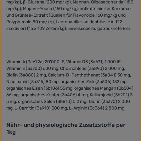
mg/kg), β-Glucane (200 mg/kg), Mannan-Oligosaccharide (180
mg/kg), Mojave-Yucca (150 mg/kg), entkoffeinierter Kurkuma-
und Grüntee-Extrakt (Quellen für Flavonoide 160 mg/kg und
Polyphenole 80 mg/kg), Lactobacillus acidophilus HA-122
inaktiviert (15 x 109 Zellen/kg). Eiweissquelle: getrocknete Eier
Vitamin A (3a672a) 20'000 IE, Vitamin D3 (3a671) 1'000 IE,
Vitamin E (3a700) 600 mg, Cholinchlorid (3a890) 2'000 mg,
Biotin (3a880) 2 mg, Calcium-D-Panthothenat (3a841) 30 mg,
Niacinamid (3a315) 80 mg, organisches Zink (3b606) 132 mg,
organisches Eisen (3b106) 55 mg, organisches Mangan (3b504)
66 mg, organisches Kupfer (3b406) 4 mg, Kaliumjodid (3b201) 3.
5 mg, organisches Selen (3b810) 0,2 mg, Taurin (3a370) 2'000
mg, L-Carnitin (3a910) 300 mg, L-Arginin (3c364) 2'800 mg
Nähr- und physiologische Zusatzstoffe per
1kg