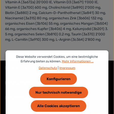
Vitamin A (3a672a) 20'000 IE, Vitamin D3 (3a671) 1'000 IE,
Vitamin E (3a700) 600 mg, Cholinchlorid (3a890) 2'000 mg,
Biotin (3a880) 2 mg, Calcium-D-Panthothenat (3a841) 30 mg,
Niacinamid (3a315) 80 mg, organisches Zink (3b606) 132 mg,
organisches Eisen (3b106) 55 mg, organisches Mangan (3b504)
66 mg, organisches Kupfer (3b406) 4 mg, Kaliumjodid (3b201) 3.
5 mg, organisches Selen (3b810) 0,2 mg, Taurin (3a370) 2'000
mg, L-Carnitin (3a910) 300 mg, L-Arginin (3c364) 2'800 mg
Diese Website verwendet Cookies, um eine bestmögliche
Erfahrung bieten zu können.
Mehr Informationen ...
Service-Hotline
Datenschutz
|
Impressum
Konfigurieren
Rechtliches
Nur technisch notwendige
Informationen
Alle Cookies akzeptieren