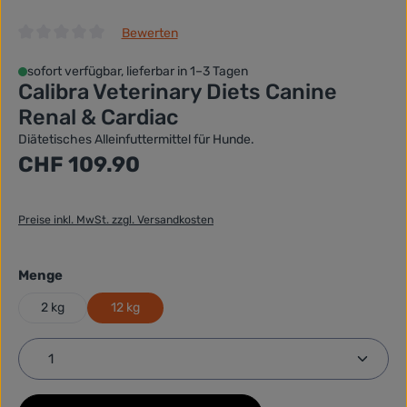
Bewerten
Durchschnittliche Bewertung von 0 von 5 Sternen
sofort verfügbar, lieferbar in 1–3 Tagen
Calibra Veterinary Diets Canine
Renal & Cardiac
Diätetisches Alleinfuttermittel für Hunde.
Regulärer Preis:
CHF 109.90
Preise inkl. MwSt. zzgl. Versandkosten
auswählen
Menge
2 kg
12 kg
Produkt Anzahl: Gib den gewünschten Wert ein ode