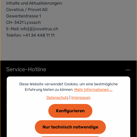
Inhalte und Aktualisierungen:
Covetrus / Provet AG
Gewerbestrasse 1
CH-3421 Lyssach
E-Mail: info[@]covetrus.ch
Telefon: +41 34 448 11 11
Service-Hotline
Diese Website verwendet Cookies, um eine bestmögliche
Rechtliches
Erfahrung bieten zu können.
Mehr Informationen ...
Datenschutz
|
Impressum
Informationen
Konfigurieren
Nur technisch notwendige