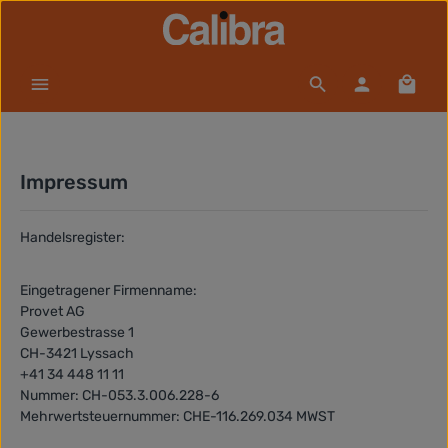
Zum Hauptinhalt springen
Waren
Impressum
Handelsregister:
Eingetragener Firmenname:
Provet AG
Gewerbestrasse 1
CH-3421 Lyssach
+41 34 448 11 11
Nummer: CH-053.3.006.228-6
Mehrwertsteuernummer: CHE-116.269.034 MWST