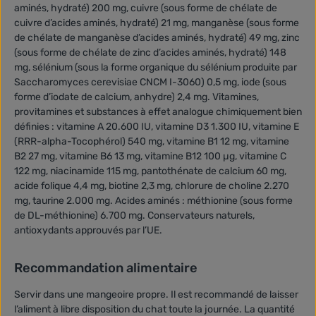
aminés, hydraté) 200 mg, cuivre (sous forme de chélate de
cuivre d’acides aminés, hydraté) 21 mg, manganèse (sous forme
de chélate de manganèse d’acides aminés, hydraté) 49 mg, zinc
(sous forme de chélate de zinc d’acides aminés, hydraté) 148
mg, sélénium (sous la forme organique du sélénium produite par
Saccharomyces cerevisiae CNCM I-3060) 0,5 mg, iode (sous
forme d’iodate de calcium, anhydre) 2,4 mg. Vitamines,
provitamines et substances à effet analogue chimiquement bien
définies : vitamine A 20.600 IU, vitamine D3 1.300 IU, vitamine E
(RRR-alpha-Tocophérol) 540 mg, vitamine B1 12 mg, vitamine
B2 27 mg, vitamine B6 13 mg, vitamine B12 100 µg, vitamine C
122 mg, niacinamide 115 mg, pantothénate de calcium 60 mg,
acide folique 4,4 mg, biotine 2,3 mg, chlorure de choline 2.270
mg, taurine 2.000 mg. Acides aminés : méthionine (sous forme
de DL-méthionine) 6.700 mg. Conservateurs naturels,
antioxydants approuvés par l’UE.
Recommandation alimentaire
Servir dans une mangeoire propre. Il est recommandé de laisser
l’aliment à libre disposition du chat toute la journée. La quantité