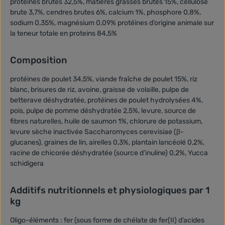
protéines brutes 32,5%, matières grasses brutes 15%, cellulose
brute 3,7%, cendres brutes 6%, calcium 1%, phosphore 0,8%,
sodium 0,35%, magnésium 0,09% protéines d’origine animale sur
la teneur totale en proteins 84,5%
Composition
protéines de poulet 34,5%, viande fraîche de poulet 15%, riz
blanc, brisures de riz, avoine, graisse de volaille, pulpe de
betterave déshydratée, protéines de poulet hydrolysées 4%,
pois, pulpe de pomme déshydratée 2,5%, levure, source de
fibres naturelles, huile de saumon 1%, chlorure de potassium,
levure sèche inactivée Saccharomyces cerevisiae (β-
glucanes), graines de lin, airelles 0,3%, plantain lancéolé 0,2%,
racine de chicorée déshydratée (source d’inuline) 0,2%, Yucca
schidigera
Additifs nutritionnels et physiologiques par 1
kg
Oligo-éléments : fer (sous forme de chélate de fer(II) d’acides