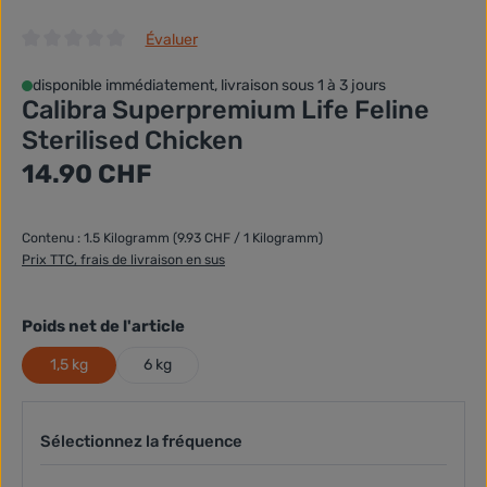
Évaluer
Note moyenne de 0 sur 5 étoiles
disponible immédiatement, livraison sous 1 à 3 jours
Calibra Superpremium Life Feline
Sterilised Chicken
Prix régulier :
14.90 CHF
Contenu :
1.5 Kilogramm
(9.93 CHF / 1 Kilogramm)
Prix TTC, frais de livraison en sus
sélectionner
Poids net de l'article
1,5 kg
6 kg
Sélectionnez la fréquence