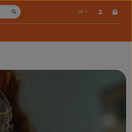
Le panie
FR