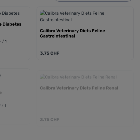
ne Diabetes
Calibra Veterinary Diets Feline
Gastrointestinal
 / 1
Prix régulier :
3.75 CHF
Calibra Veterinary Diets Feline Renal
e
 / 1
Prix régulier :
3.75 CHF