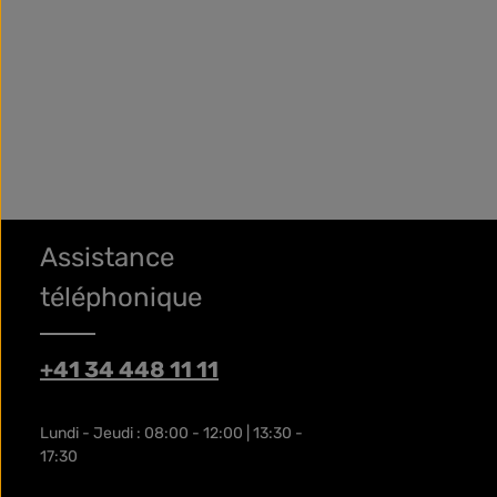
Calibra Vete
Calibra Veterinary Diets Feline Renal &
Cardiac
Variantes de
34.90 CHF
Prix régulier :
79.00 CHF
Prix régulier :
29.90 CHF
Assistance
téléphonique
+41 34 448 11 11
Lundi - Jeudi : 08:00 - 12:00 | 13:30 -
17:30