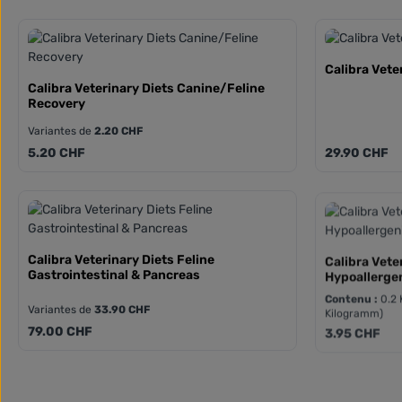
Calibra Vete
Calibra Veterinary Diets Canine/Feline
Recovery
Variantes de
2.20 CHF
Prix régulier :
Prix régulier :
5.20 CHF
29.90 CHF
Calibra Veterinary Diets Feline
Calibra Vete
Gastrointestinal & Pancreas
Hypoallerge
Contenu :
0.2
Variantes de
33.90 CHF
Kilogramm)
Prix régulier :
Prix régulier :
79.00 CHF
3.95 CHF