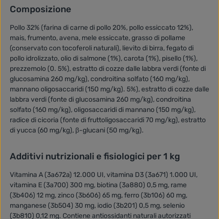
Composizione
Pollo 32% (farina di carne di pollo 20%, pollo essiccato 12%),
mais, frumento, avena, mele essiccate, grasso di pollame
(conservato con tocoferoli naturali), lievito di birra, fegato di
pollo idrolizzato, olio di salmone (1%), carota (1%), pisello (1%),
prezzemolo (0. 5%), estratto di cozze dalle labbra verdi (fonte di
glucosamina 260 mg/kg), condroitina solfato (160 mg/kg),
mannano oligosaccaridi (150 mg/kg). 5%), estratto di cozze dalle
labbra verdi (fonte di glucosamina 260 mg/kg), condroitina
solfato (160 mg/kg), oligosaccaridi di mannano (150 mg/kg),
radice di cicoria (fonte di fruttoligosaccaridi 70 mg/kg), estratto
di yucca (60 mg/kg), β-glucani (50 mg/kg).
Additivi nutrizionali e fisiologici per 1 kg
Vitamina A (3a672a) 12.000 UI, vitamina D3 (3a671) 1.000 UI,
vitamina E (3a700) 300 mg, biotina (3a880) 0,5 mg, rame
(3b406) 12 mg, zinco (3b606) 65 mg, ferro (3b106) 60 mg,
manganese (3b504) 30 mg, iodio (3b201) 0,5 mg, selenio
(3b810) 0,12 mg. Contiene antiossidanti naturali autorizzati