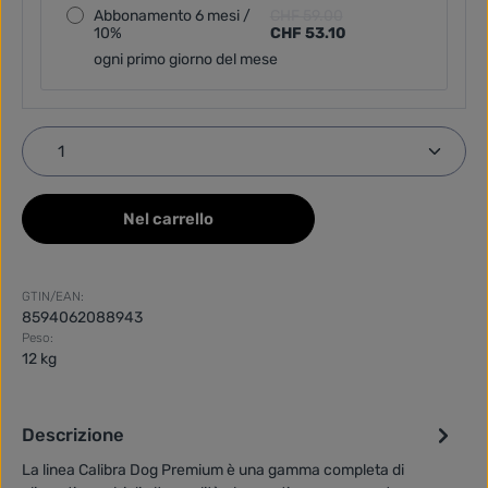
Abbonamento 6 mesi /
CHF 59.00
10%
CHF 53.10
ogni primo giorno del mese
Quantità del prodotto: inserisci la quantità desider
Nel carrello
GTIN/EAN:
8594062088943
Peso:
12 kg
Descrizione
La linea Calibra Dog Premium è una gamma completa di