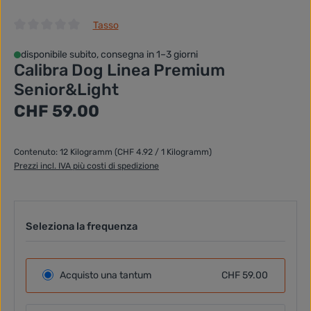
Tasso
Valutazione media di 0 su 5 stelle
disponibile subito, consegna in 1–3 giorni
Calibra Dog Linea Premium
Senior&Light
Prezzo normale:
CHF 59.00
Contenuto:
12 Kilogramm
(CHF 4.92 / 1 Kilogramm)
Prezzi incl. IVA più costi di spedizione
Seleziona la frequenza
Acquisto una tantum
CHF 59.00