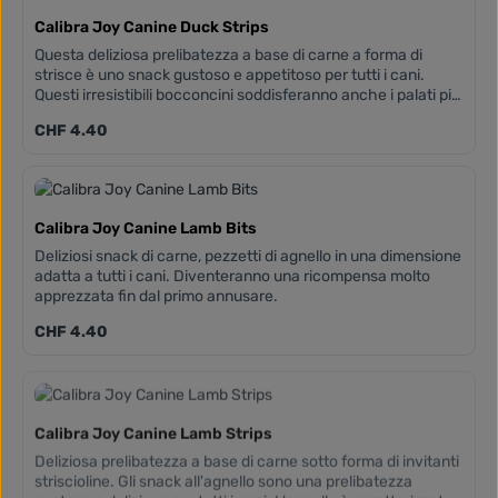
Calibra Joy Canine Duck Strips
Questa deliziosa prelibatezza a base di carne a forma di
strisce è uno snack gustoso e appetitoso per tutti i cani.
Questi irresistibili bocconcini soddisferanno anche i palati più
esigenti.
Prezzo normale:
CHF 4.40
Calibra Joy Canine Lamb Bits
Deliziosi snack di carne, pezzetti di agnello in una dimensione
adatta a tutti i cani. Diventeranno una ricompensa molto
apprezzata fin dal primo annusare.
Prezzo normale:
CHF 4.40
Calibra Joy Canine Lamb Strips
Deliziosa prelibatezza a base di carne sotto forma di invitanti
striscioline. Gli snack all'agnello sono una prelibatezza
gustosa e deliziosa per tutti i cani. L'agnello è caratterizzato