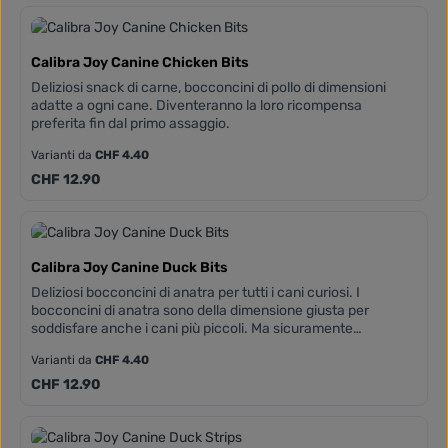
Calibra Joy Canine Chicken Bits
Deliziosi snack di carne, bocconcini di pollo di dimensioni
adatte a ogni cane. Diventeranno la loro ricompensa
preferita fin dal primo assaggio.
Varianti da
CHF 4.40
Prezzo normale:
CHF 12.90
Calibra Joy Canine Duck Bits
Deliziosi bocconcini di anatra per tutti i cani curiosi. I
bocconcini di anatra sono della dimensione giusta per
soddisfare anche i cani più piccoli. Ma sicuramente
piaceranno anche a quelli più grandi.
Varianti da
CHF 4.40
Prezzo normale:
CHF 12.90