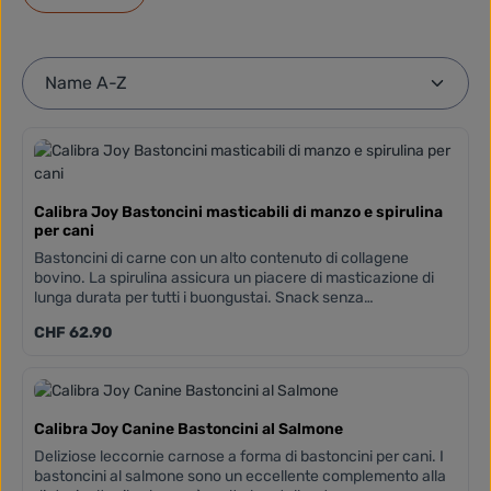
Calibra Joy Bastoncini masticabili di manzo e spirulina
per cani
Bastoncini di carne con un alto contenuto di collagene
bovino. La spirulina assicura un piacere di masticazione di
lunga durata per tutti i buongustai. Snack senza
antiossidanti, conservanti e coloranti aggiunti.Contengono
Prezzo normale:
CHF 62.90
una fonte naturale di collagene per sostenere la funzione
della pelle, articolazioni e del sistema muscolo-scheletrico
Confezione completamente riciclabile Realizzato in
Europa50 pezzi per scatola
Calibra Joy Canine Bastoncini al Salmone
Deliziose leccornie carnose a forma di bastoncini per cani. I
bastoncini al salmone sono un eccellente complemento alla