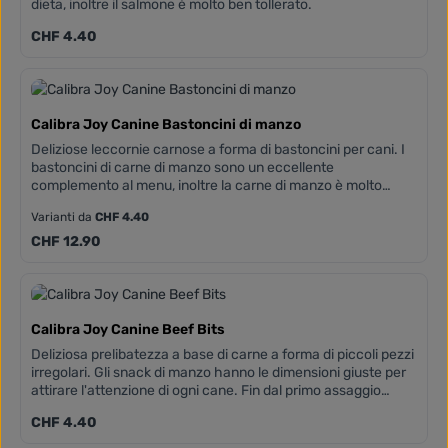
dieta, inoltre il salmone è molto ben tollerato.
Prezzo normale:
CHF 4.40
Calibra Joy Canine Bastoncini di manzo
Deliziose leccornie carnose a forma di bastoncini per cani. I
bastoncini di carne di manzo sono un eccellente
complemento al menu, inoltre la carne di manzo è molto
nutriente.
Varianti da
CHF 4.40
Prezzo normale:
CHF 12.90
Calibra Joy Canine Beef Bits
Deliziosa prelibatezza a base di carne a forma di piccoli pezzi
irregolari. Gli snack di manzo hanno le dimensioni giuste per
attirare l'attenzione di ogni cane. Fin dal primo assaggio
diventeranno la sua ricompensa preferita.
Prezzo normale:
CHF 4.40