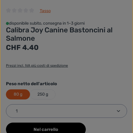
Tasso
Valutazione media di 0 su 5 stelle
disponibile subito, consegna in 1–3 giorni
Calibra Joy Canine Bastoncini al
Salmone
Prezzo normale:
CHF 4.40
Prezzi incl. IVA più costi di spedizione
selezionare
Peso netto dell'articolo
80 g
250 g
Quantità del prodotto: inserisci la quantità desider
Nel carrello