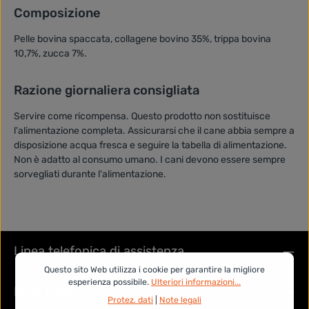
Composizione
Pelle bovina spaccata, collagene bovino 35%, trippa bovina
10,7%, zucca 7%.
Razione giornaliera consigliata
Servire come ricompensa. Questo prodotto non sostituisce
l'alimentazione completa. Assicurarsi che il cane abbia sempre a
disposizione acqua fresca e seguire la tabella di alimentazione.
Non è adatto al consumo umano. I cani devono essere sempre
sorvegliati durante l'alimentazione.
Linea telefonica di assistenza
Questo sito Web utilizza i cookie per garantire la migliore
esperienza possibile.
Ulteriori informazioni...
Note legali
Protez. dati
|
Note legali