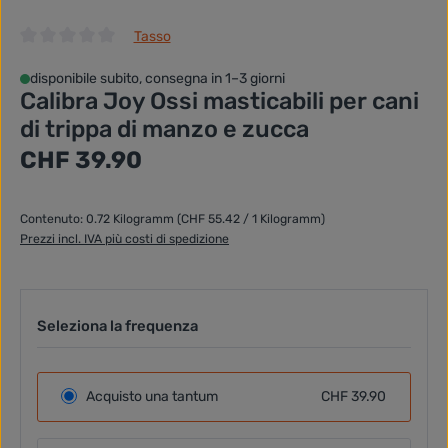
Tasso
Valutazione media di 0 su 5 stelle
disponibile subito, consegna in 1–3 giorni
Calibra Joy Ossi masticabili per cani
di trippa di manzo e zucca
Prezzo normale:
CHF 39.90
Contenuto:
0.72 Kilogramm
(CHF 55.42 / 1 Kilogramm)
Prezzi incl. IVA più costi di spedizione
Seleziona la frequenza
Acquisto una tantum
CHF 39.90