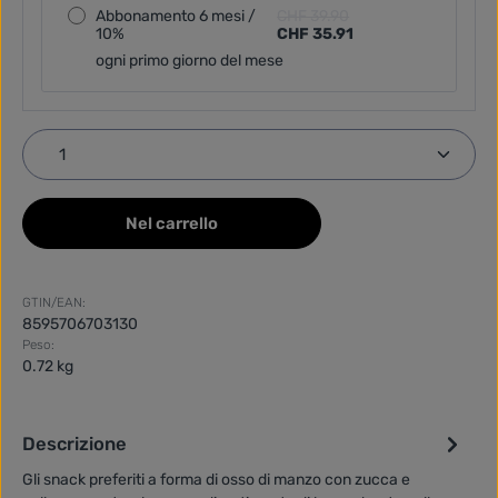
Abbonamento 6 mesi /
CHF 39.90
10%
CHF 35.91
ogni primo giorno del mese
Quantità del prodotto: inserisci la quantità desider
Nel carrello
GTIN/EAN:
8595706703130
Peso:
0.72 kg
Descrizione
Gli snack preferiti a forma di osso di manzo con zucca e