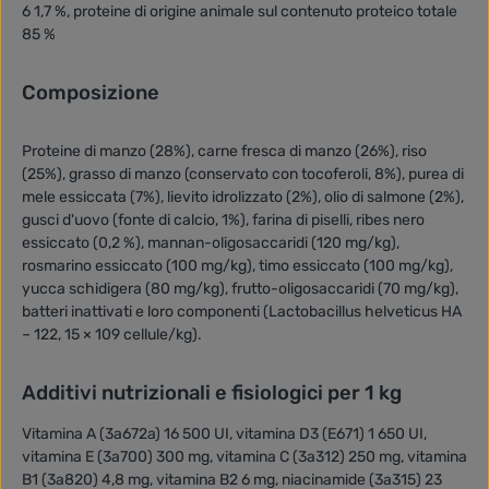
6 1,7 %, proteine di origine animale sul contenuto proteico totale
85 %
Composizione
Proteine di manzo (28%), carne fresca di manzo (26%), riso
(25%), grasso di manzo (conservato con tocoferoli, 8%), purea di
mele essiccata (7%), lievito idrolizzato (2%), olio di salmone (2%),
gusci d'uovo (fonte di calcio, 1%), farina di piselli, ribes nero
essiccato (0,2 %), mannan-oligosaccaridi (120 mg/kg),
rosmarino essiccato (100 mg/kg), timo essiccato (100 mg/kg),
yucca schidigera (80 mg/kg), frutto-oligosaccaridi (70 mg/kg),
batteri inattivati e loro componenti (Lactobacillus helveticus HA
– 122, 15 × 109 cellule/kg).
Additivi nutrizionali e fisiologici per 1 kg
Vitamina A (3a672a) 16 500 UI, vitamina D3 (E671) 1 650 UI,
vitamina E (3a700) 300 mg, vitamina C (3a312) 250 mg, vitamina
B1 (3a820) 4,8 mg, vitamina B2 6 mg, niacinamide (3a315) 23