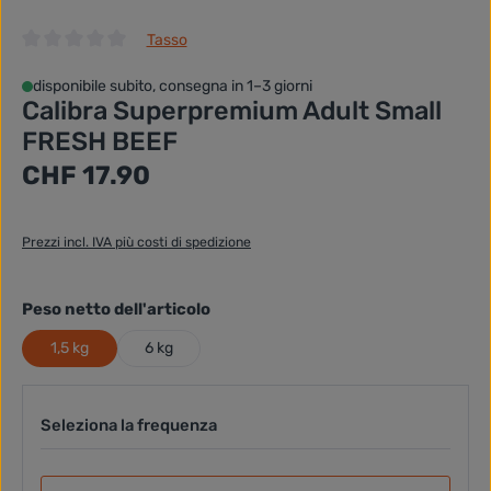
Tasso
Valutazione media di 0 su 5 stelle
disponibile subito, consegna in 1–3 giorni
Calibra Superpremium Adult Small
FRESH BEEF
Prezzo normale:
CHF 17.90
Prezzi incl. IVA più costi di spedizione
selezionare
Peso netto dell'articolo
1,5 kg
6 kg
Seleziona la frequenza