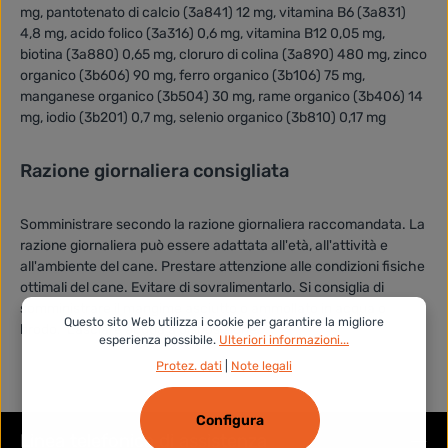
mg, pantotenato di calcio (3a841) 12 mg, vitamina B6 (3a831)
4,8 mg, acido folico (3a316) 0,6 mg, vitamina B12 0,05 mg,
biotina (3a880) 0,65 mg, cloruro di colina (3a890) 480 mg, zinco
organico (3b606) 90 mg, ferro organico (3b106) 75 mg,
manganese organico (3b504) 30 mg, rame organico (3b406) 14
mg, iodio (3b201) 0,7 mg, selenio organico (3b810) 0,17 mg
Razione giornaliera consigliata
Somministrare secondo la razione giornaliera raccomandata. La
razione giornaliera può essere adattata all'età, all'attività e
all'ambiente del cane. Prestare attenzione alle condizioni fisiche
ottimali del cane. Evitare di sovralimentarlo. Si consiglia di
somministrare il mangime asciutto o ammollato in acqua o
Questo sito Web utilizza i cookie per garantire la migliore
brodo. Lasciare acqua a disposizione.
esperienza possibile.
Ulteriori informazioni...
Protez. dati
|
Note legali
Configura
Linea telefonica di assistenza