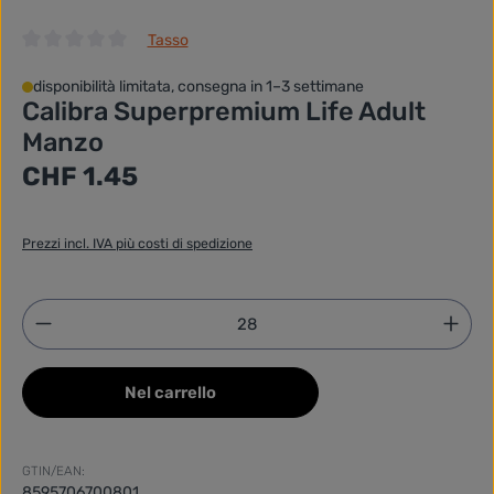
Tasso
Valutazione media di 0 su 5 stelle
disponibilità limitata, consegna in 1–3 settimane
Calibra Superpremium Life Adult
Manzo
Prezzo normale:
CHF 1.45
Prezzi incl. IVA più costi di spedizione
Quantità del prodotto: inserisci la quantità desider
Nel carrello
GTIN/EAN:
8595706700801