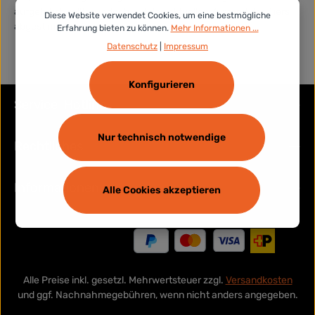
aufgeführt, sollten jedoch auf den aktuellen Zustand des Tiers
Diese Website verwendet Cookies, um eine bestmögliche
abgestimmt werden.
Erfahrung bieten zu können.
Mehr Informationen ...
Datenschutz
|
Impressum
Konfigurieren
Service-Hotline
Nur technisch notwendige
Rechtliches
Informationen
Alle Cookies akzeptieren
Alle Preise inkl. gesetzl. Mehrwertsteuer zzgl.
Versandkosten
und ggf. Nachnahmegebühren, wenn nicht anders angegeben.