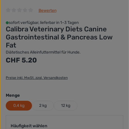
Bewerten
Durchschnittliche Bewertung von 0 von 5 Sternen
sofort verfügbar, lieferbar in 1–3 Tagen
Calibra Veterinary Diets Canine
Gastrointestinal & Pancreas Low
Fat
Diätetisches Alleinfuttermittel für Hunde.
Regulärer Preis:
CHF 5.20
Preise inkl. MwSt. zzgl. Versandkosten
auswählen
Menge
0,4 kg
2 kg
12 kg
Häufigkeit wählen