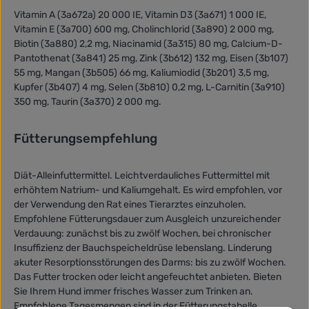
Vitamin A (3a672a) 20 000 IE, Vitamin D3 (3a671) 1 000 IE,
Vitamin E (3a700) 600 mg, Cholinchlorid (3a890) 2 000 mg,
Biotin (3a880) 2,2 mg, Niacinamid (3a315) 80 mg, Calcium-D-
Pantothenat (3a841) 25 mg, Zink (3b612) 132 mg, Eisen (3b107)
55 mg, Mangan (3b505) 66 mg, Kaliumiodid (3b201) 3,5 mg,
Kupfer (3b407) 4 mg, Selen (3b810) 0,2 mg, L-Carnitin (3a910)
350 mg, Taurin (3a370) 2 000 mg.
Fütterungsempfehlung
Diät-Alleinfuttermittel. Leichtverdauliches Futtermittel mit
erhöhtem Natrium- und Kaliumgehalt. Es wird empfohlen, vor
der Verwendung den Rat eines Tierarztes einzuholen.
Empfohlene Fütterungsdauer zum Ausgleich unzureichender
Verdauung: zunächst bis zu zwölf Wochen, bei chronischer
Insuffizienz der Bauchspeicheldrüse lebenslang. Linderung
akuter Resorptionsstörungen des Darms: bis zu zwölf Wochen.
Das Futter trocken oder leicht angefeuchtet anbieten. Bieten
Sie Ihrem Hund immer frisches Wasser zum Trinken an.
Empfohlene Tagesmengen sind in der Fütterungstabelle