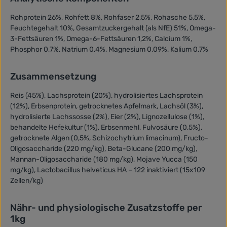
Rohprotein 26%, Rohfett 8%, Rohfaser 2,5%, Rohasche 5,5%,
Feuchtegehalt 10%, Gesamtzuckergehalt (als NfE) 51%, Omega-
3-Fettsäuren 1%, Omega-6-Fettsäuren 1,2%, Calcium 1%,
Phosphor 0,7%, Natrium 0,4%, Magnesium 0,09%, Kalium 0,7%
Zusammensetzung
Reis (45%), Lachsprotein (20%), hydrolisiertes Lachsprotein
(12%), Erbsenprotein, getrocknetes Apfelmark, Lachsöl (3%),
hydrolisierte Lachssosse (2%), Eier (2%), Lignozellulose (1%),
behandelte Hefekultur (1%), Erbsenmehl, Fulvosäure (0,5%),
getrocknete Algen (0,5%, Schizochytrium limacinum), Fructo-
Oligosaccharide (220 mg/kg), Beta-Glucane (200 mg/kg),
Mannan-Oligosaccharide (180 mg/kg), Mojave Yucca (150
mg/kg), Lactobacillus helveticus HA – 122 inaktiviert (15x109
Zellen/kg)
Nähr- und physiologische Zusatzstoffe per
1kg